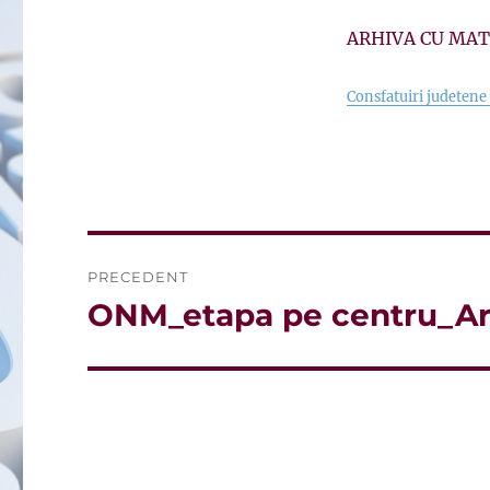
ARHIVA CU MAT
Consfatuiri judeten
Navigare
PRECEDENT
în
ONM_etapa pe centru_Ar
Articolul
anterior:
articole