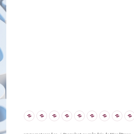
Prima
Olimpiade
PLATFORME
INSTRUMENTE
Norme
Structuri
Priorități
Cont
pagină
și
ONLINE
ONLINE
și
organizatorice
concursuri
metodologii