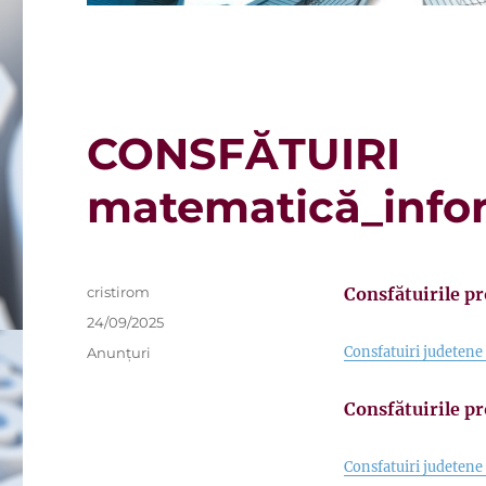
CONSFĂTUIRI
matematică_info
Autor
cristirom
Consfătuirile p
Publicat
24/09/2025
pe
Categorii
Consfatuiri judeten
Anunțuri
Consfătuirile pr
Consfatuiri judeten