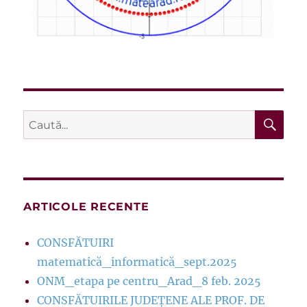
CĂ
Caută
după:
ARTICOLE RECENTE
CONSFĂTUIRI
matematică_informatică_sept.2025
ONM_etapa pe centru_Arad_8 feb. 2025
CONSFĂTUIRILE JUDEȚENE ALE PROF. DE