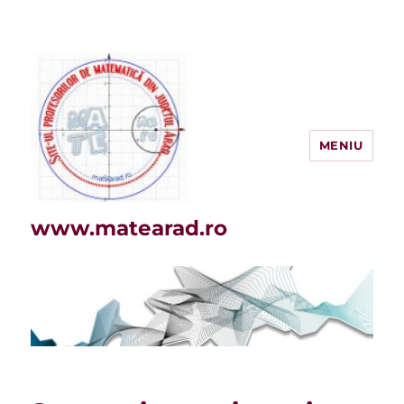
MENIU
www.matearad.ro