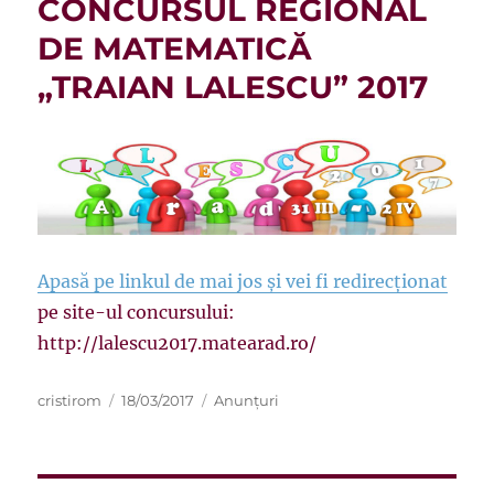
CONCURSUL REGIONAL
DE MATEMATICĂ
„TRAIAN LALESCU” 2017
Apasă pe linkul de mai jos și vei fi
redirecționat
pe site-ul concursului:
http://lalescu2017.matearad.ro/
Autor
Publicat
Categorii
cristirom
18/03/2017
Anunțuri
pe