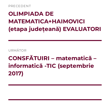
Navigare
PRECEDENT
în
OLIMPIADA DE
Articolul
anterior:
MATEMATICA+HAIMOVICI
articole
(etapa județeană) EVALUATORI
URMĂTOR
CONSFĂTUIRI – matematică –
Articolul
următor:
informatică -TIC (septembrie
2017)