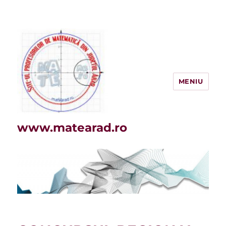
MENIU
www.matearad.ro