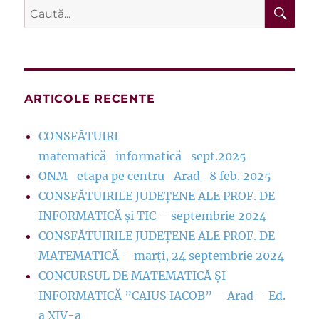
CĂ
Caută
după:
ARTICOLE RECENTE
CONSFĂTUIRI
matematică_informatică_sept.2025
ONM_etapa pe centru_Arad_8 feb. 2025
CONSFĂTUIRILE JUDEȚENE ALE PROF. DE
INFORMATICĂ și TIC – septembrie 2024
CONSFĂTUIRILE JUDEȚENE ALE PROF. DE
MATEMATICĂ – marți, 24 septembrie 2024
CONCURSUL DE MATEMATICĂ ȘI
INFORMATICĂ ”CAIUS IACOB” – Arad – Ed.
a XIV-a