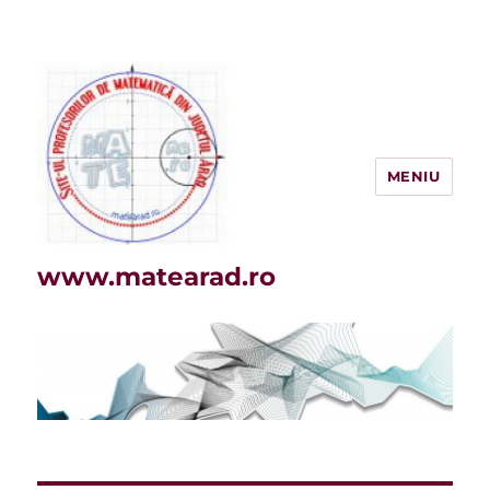
MENIU
www.matearad.ro